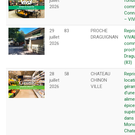
juillet
fond
2026
comm
Conn
– VI
29
83
PROCHE
Repri
juillet
DRAGUIGNAN
VIVA
2026
com
proc
Drag
(83)
28
58
CHATEAU
Repri
juillet
CHINON
locat
2026
VILLE
géra
d’une
alime
épice
supér
dans 
Morv
Chat