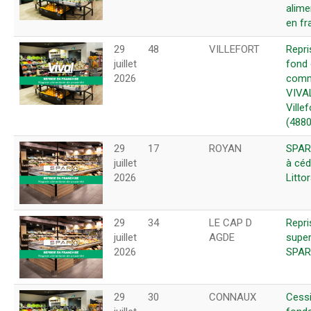
alime
en fr
29
48
VILLEFORT
Repri
juillet
fond
2026
comm
VIVA
Villef
(4880
29
17
ROYAN
SPAR
juillet
à céd
2026
Littor
29
34
LE CAP D
Repri
juillet
AGDE
super
2026
SPAR
29
30
CONNAUX
Cess