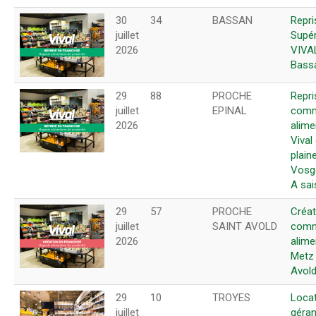
30
34
BASSAN
Repri
juillet
Supér
2026
VIVA
Bassa
29
88
PROCHE
Repri
juillet
EPINAL
comm
2026
alime
Vival
plain
Vosge
A sai
29
57
PROCHE
Créat
juillet
SAINT AVOLD
comm
2026
alime
Metz 
Avold
29
10
TROYES
Loca
juillet
géran