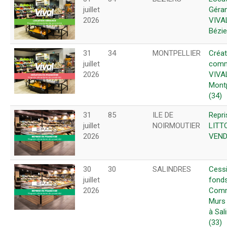
juillet
Géra
2026
VIVA
Bézie
31
34
MONTPELLIER
Créat
juillet
comm
2026
VIVA
Montp
(34)
31
85
ILE DE
Repr
juillet
NOIRMOUTIER
LITT
2026
VEND
30
30
SALINDRES
Cess
juillet
fond
2026
Comm
Murs
à Sal
(33)