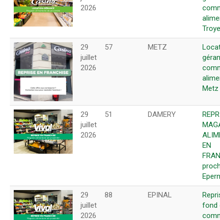
2026
comm
alime
Troye
29
57
METZ
Loca
juillet
géran
2026
comm
alime
Metz 
29
51
DAMERY
REPR
juillet
MAG
2026
ALIM
EN
FRAN
proc
Epern
29
88
EPINAL
Repri
juillet
fond
2026
comm