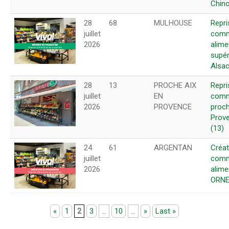
Chin
28
68
MULHOUSE
Repri
juillet
comm
2026
alime
supér
Alsa
28
13
PROCHE AIX
Repr
juillet
EN
com
2026
PROVENCE
proch
Prov
(13)
24
61
ARGENTAN
Créat
juillet
comm
2026
alime
ORNE
«
1
2
3
...
10
...
»
Last »