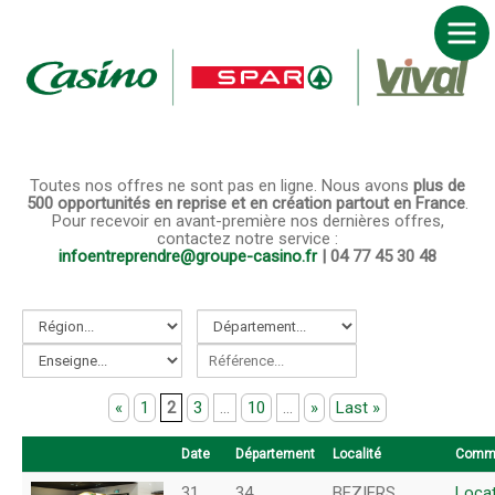
ACCUEIL FRANCHISE CASINO SPAR VIVAL
DEVENIR FRANCHISÉ
NOS MARQUES
JE TROUVE MON MAGASIN
ACTUALITÉS
Toutes nos offres ne sont pas en ligne. Nous avons
plus de
500 opportunités en reprise et en création partout en France
.
NOUS CONTACTER
Pour recevoir en avant-première nos dernières offres,
contactez notre service :
infoentreprendre@groupe-casino.fr
| 04 77 45 30 48
«
1
2
3
...
10
...
»
Last »
Date
Département
Localité
Comm
31
34
BEZIERS
Locat