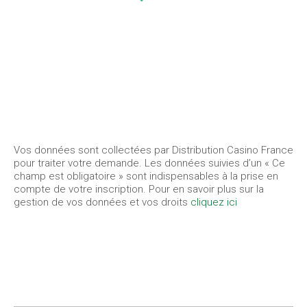
Vos données sont collectées par Distribution Casino France
pour traiter votre demande. Les données suivies d’un « Ce
champ est obligatoire » sont indispensables à la prise en
compte de votre inscription. Pour en savoir plus sur la
gestion de vos données et vos droits
cliquez ici