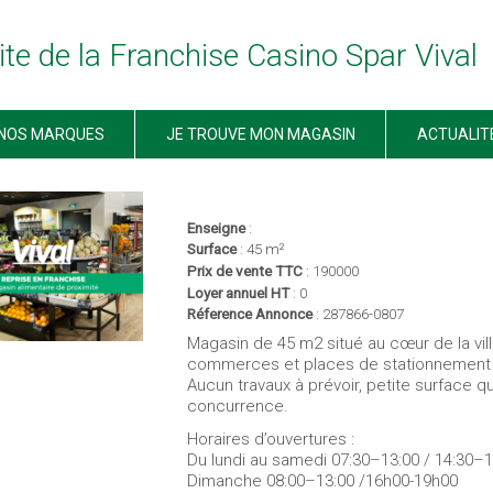
ite de la Franchise Casino Spar Vival
NOS MARQUES
JE TROUVE MON MAGASIN
ACTUALIT
< retour à la liste des annonces
Enseigne
:
Surface
: 45 m²
Prix de vente TTC
: 190000
Loyer annuel HT
: 0
Réference Annonce
: 287866-0807
Magasin de 45 m2 situé au cœur de la vil
commerces et places de stationnement 
Aucun travaux à prévoir, petite surface q
concurrence.
Horaires d’ouvertures :
Du lundi au samedi 07:30–13:00 / 14:30–1
Dimanche 08:00–13:00 /16h00-19h00