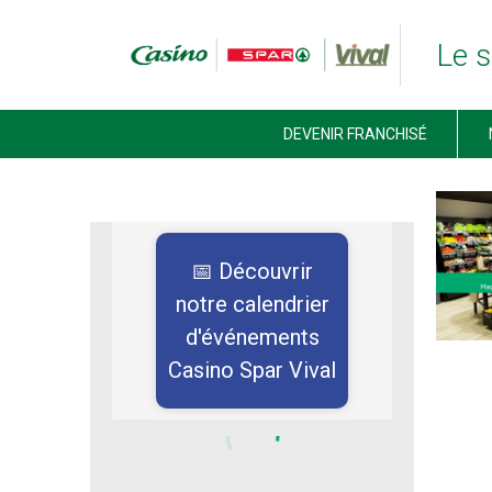
Le s
ACCUEIL FRANCHISE CASINO SPAR VIVAL
DEVENIR FRANCHISÉ
DEVENIR FRANCHISÉ
NOS MARQUES
JE TROUVE MON MAGASIN
ACTUALITÉS
📅 Découvrir
NOUS CONTACTER
notre calendrier
d'événements
Casino Spar Vival