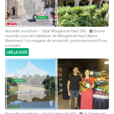
Nouvelle ouverture – Spar Mougins-le-Haut (06) 🏪 Bonne
nouvelle pour les habitants de Mougins-le-Haut (Alpes-
Maritimes) ! Le magasin de proximité, précédemment Proxi,
a rouvert…
LIRE LA SUITE
Nouvelle ouverture – Vival Guenrouët (44) 🏪 À Guenrouët