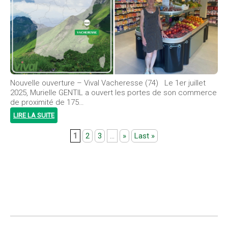
Nouvelle ouverture – Vival Vacheresse (74) Le 1er juillet
2025, Murielle GENTIL a ouvert les portes de son commerce
de proximité de 175…
LIRE LA SUITE
1
2
3
...
»
Last »