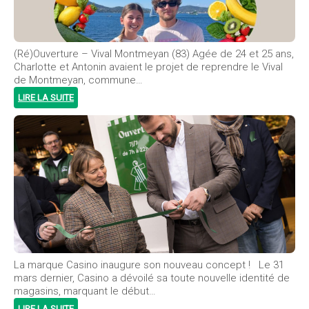
(Ré)Ouverture – Vival Montmeyan (83) Agée de 24 et 25 ans,
Charlotte et Antonin avaient le projet de reprendre le Vival
de Montmeyan, commune…
LIRE LA SUITE
La marque Casino inaugure son nouveau concept ! Le 31
mars dernier, Casino a dévoilé sa toute nouvelle identité de
magasins, marquant le début…
LIRE LA SUITE