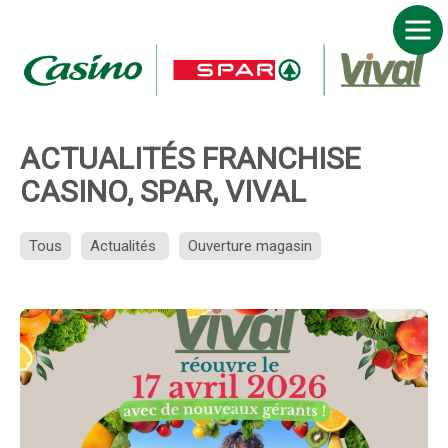
ACCUEIL FRANCHISE CASINO SPAR VIVAL
DEVENIR FRANCHISÉ
NOS MARQUES
JE TROUVE MON MAGASIN
ACTUALITÉS FRANCHISE
ACTUALITÉS
CASINO, SPAR, VIVAL
NOUS CONTACTER
Tous
Actualités
Ouverture magasin