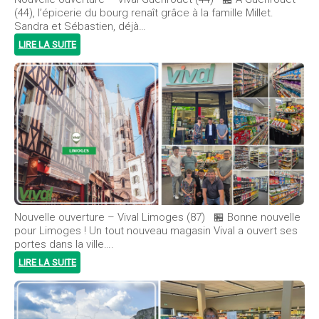
(44), l’épicerie du bourg renaît grâce à la famille Millet.
Sandra et Sébastien, déjà…
LIRE LA SUITE
Nouvelle ouverture – Vival Limoges (87) 🏪 Bonne nouvelle
pour Limoges ! Un tout nouveau magasin Vival a ouvert ses
portes dans la ville….
LIRE LA SUITE