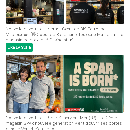
Nouvelle ouverture – corner Cœur de Blé Toulouse
Matabiau🥪 👋 Coeur de Blé Casino Toulouse Matabiau Le
magasin de proximité Casino situé…
LIRE LA SUITE
Nouvelle ouverture – Spar Sanary-sur-Mer (83) Le 2ème
magasin SPAR nouvelle génération vient d’ouvrir ses portes
dans le Var, et c’est le tout…