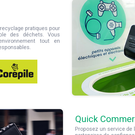
 recyclage pratiques pour
ble des déchets. Vous
’environnement tout en
oresponsables.
Quick Commer
Proposez un service de l