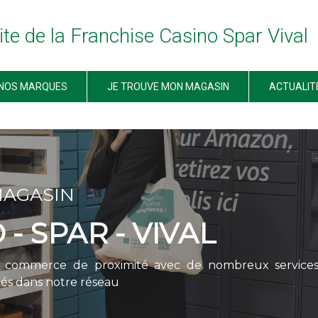
ite de la Franchise Casino Spar Vival
NOS MARQUES
JE TROUVE MON MAGASIN
ACTUALIT
MAGASIN
 - SPAR - VIVAL
e commerce de proximité avec de nombreux service
cés dans notre réseau