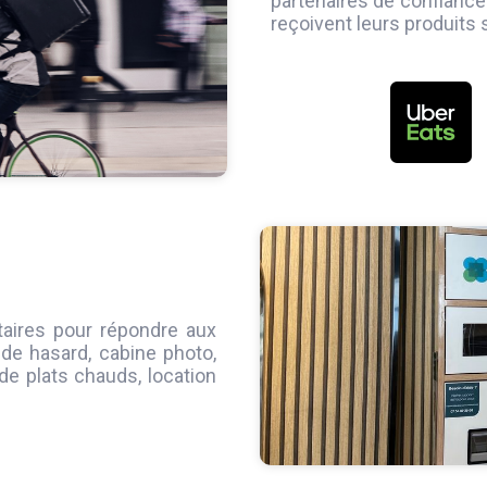
partenaires de confiance
reçoivent leurs produits
aires pour répondre aux
 de hasard, cabine photo,
s de plats chauds, location