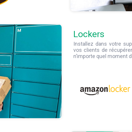
Lockers
Installez dans votre su
vos clients de récupére
n’importe quel moment de