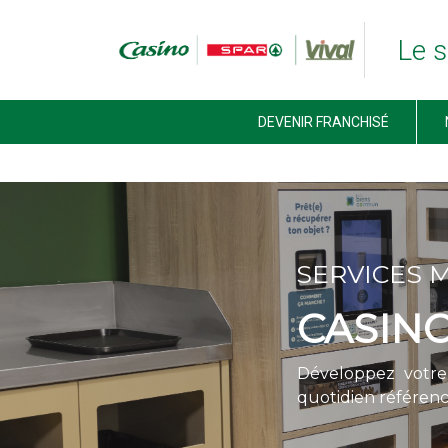
Le s
ACCUEIL FRANCHISE CASINO SPAR VIVAL
DEVENIR FRANCHISÉ
DEVENIR FRANCHISÉ
NOS MARQUES
JE TROUVE MON MAGASIN
ACTUALITÉS
NOUS CONTACTER
SERVICES 
CASINO
Développez votr
quotidien référen