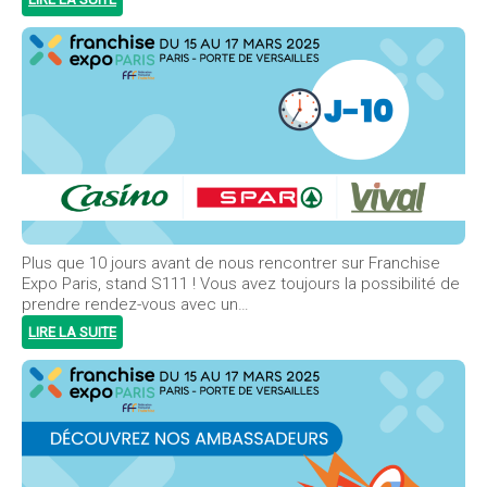
Plus que 10 jours avant de nous rencontrer sur Franchise
Expo Paris, stand S111 ! Vous avez toujours la possibilité de
prendre rendez-vous avec un…
LIRE LA SUITE