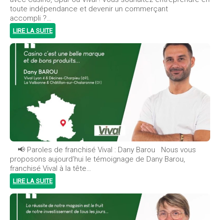
toute indépendance et devenir un commerçant
accompli ?…
LIRE LA SUITE
📢 Paroles de franchisé Vival : Dany Barou Nous vous
proposons aujourd’hui le témoignage de Dany Barou,
franchisé Vival à la tête…
LIRE LA SUITE