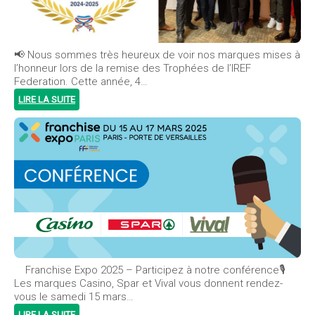
📢 Nous sommes très heureux de voir nos marques mises à
l’honneur lors de la remise des Trophées de l’IREF
Federation. Cette année, 4…
LIRE LA SUITE
Franchise Expo 2025 – Participez à notre conférence🎙️
Les marques Casino, Spar et Vival vous donnent rendez-
vous le samedi 15 mars…
LIRE LA SUITE