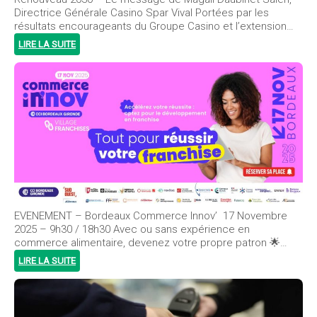
Directrice Générale Casino Spar Vival Portées par les
résultats encourageants du Groupe Casino et l’extension…
LIRE LA SUITE
EVENEMENT – Bordeaux Commerce Innov’ 17 Novembre
2025 – 9h30 / 18h30 Avec ou sans expérience en
commerce alimentaire, devenez votre propre patron 🌟…
LIRE LA SUITE