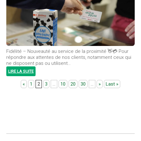
Fidélité – Nouveauté au service de la proximité 👋💳 Pour
répondre aux attentes de nos clients, notamment ceux qui
ne disposent pas ou utilisent…
LIRE LA SUITE
«
1
2
3
...
10
20
30
...
»
Last »