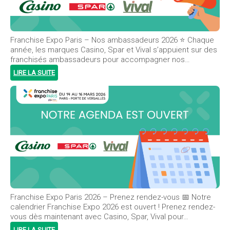
Franchise Expo Paris – Nos ambassadeurs 2026 ⭐ Chaque
année, les marques Casino, Spar et Vival s’appuient sur des
franchisés ambassadeurs pour accompagner nos…
LIRE LA SUITE
Franchise Expo Paris 2026 – Prenez rendez-vous 📅 Notre
calendrier Franchise Expo 2026 est ouvert ! Prenez rendez-
vous dès maintenant avec Casino, Spar, Vival pour…
LIRE LA SUITE