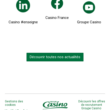
Casino France
Casino #enseigne
Groupe Casino
Découvrir toutes nos actualités
Gestions des
Découvrir les offres
cookies
de recrutement
Groupe Casino