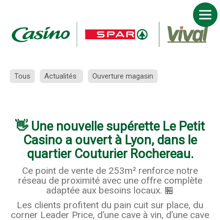
ACCUEIL FRANCHISE CASINO SPAR VIVAL
DEVENIR FRANCHISÉ
NOS MARQUES
JE TROUVE MON MAGASIN
Tous
Actualités
Ouverture magasin
ACTUALITÉS
NOUS CONTACTER
19 décembre 2024
👋 Une nouvelle supérette Le Petit
Casino a ouvert à Lyon, dans le
quartier Couturier Rochereau.
Ce point de vente de 253m² renforce notre
réseau de proximité avec une offre complète
adaptée aux besoins locaux. 🏪
Les clients profitent du pain cuit sur place, du
corner Leader Price, d’une cave à vin, d’une cave