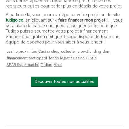
vous serez rapidement recontacté.e par l’un.e de nos
recruteurs.euses pour parler plus en détails de votre projet.
A partir de là, vous pourrez déposer votre projet sur le site
tudigo.co
, en cliquant sur «
faire financer mon projet
». Il vous
sera alors demandé quelques renseignements, pour que
Tudigo puisse soumettre votre projet à financement.
Sachez quoi qu’il en soit que Tudigo dispose de toute une
équipe de coaches pour vous aider à vous lancer !
casino proximités
Casino shop
collecter
crowdfunding
don
financement participatif
fonds
le petit Casino
SPAR
SPAR Supermarché
Tudigo
Vival
Découvrir toutes nos actualités