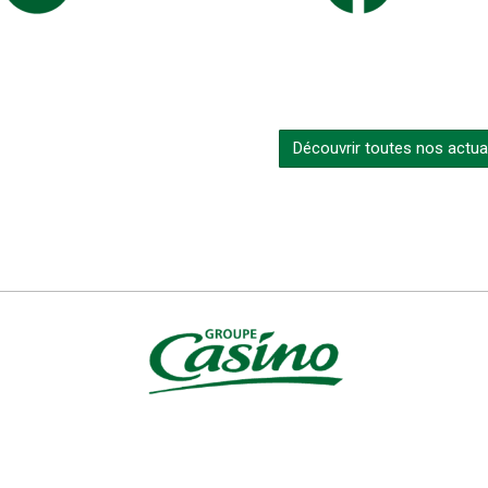
Découvrir toutes nos actual