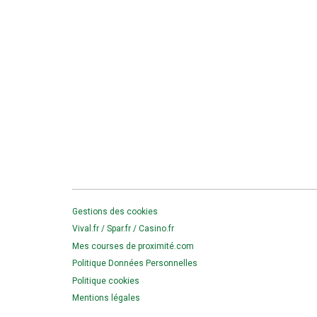
Gestions des cookies
Vival.fr /
Spar.fr /
Casino.fr
Mes courses de proximité.com
Politique Données Personnelles
Politique cookies
Mentions légales