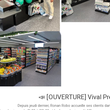
📣 [OUVERTURE] Vival Pre
Depuis jeudi dernier, Ronan Robo accueille ses clients da