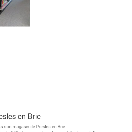
sles en Brie
ns son magasin de Presles en Brie.