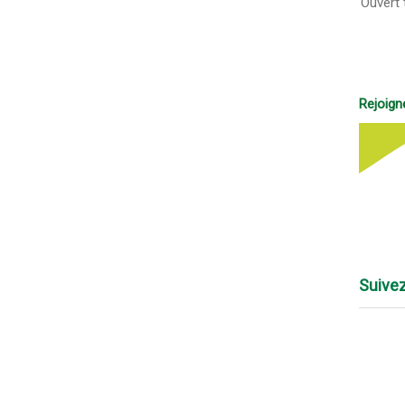
Ouvert 
Rejoig
Suive