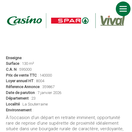
ACCUEIL FRANCHISE CASINO SPAR VIVAL
DEVENIR FRANCHISÉ
NOS MARQUES
JE TROUVE MON MAGASIN
ACTUALITÉS
< retour à la liste des annonces
NOUS CONTACTER
Enseigne
:
Surface
: 130 m²
C.A. N
: 595000
Prix de vente TTC
: 140000
Loyer annuel HT
: 8004
Réference Annonce
: 359867
Date de parution
: 7 janvier 2026
Département
: 23
Localité
: La Souterraine
Environnement
:
À l’occasion d’un départ en retraite imminent, opportunité
rare de reprise d’une supérette de proximité idéalement
située dans une bourgade rurale de caractère, verdoyante,