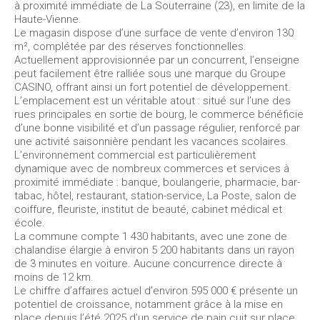
à proximité immédiate de La Souterraine (23), en limite de la
Haute-Vienne.
Le magasin dispose d’une surface de vente d’environ 130
m², complétée par des réserves fonctionnelles.
Actuellement approvisionnée par un concurrent, l’enseigne
peut facilement être ralliée sous une marque du Groupe
CASINO, offrant ainsi un fort potentiel de développement.
L’emplacement est un véritable atout : situé sur l’une des
rues principales en sortie de bourg, le commerce bénéficie
d’une bonne visibilité et d’un passage régulier, renforcé par
une activité saisonnière pendant les vacances scolaires.
L’environnement commercial est particulièrement
dynamique avec de nombreux commerces et services à
proximité immédiate : banque, boulangerie, pharmacie, bar-
tabac, hôtel, restaurant, station-service, La Poste, salon de
coiffure, fleuriste, institut de beauté, cabinet médical et
école.
La commune compte 1 430 habitants, avec une zone de
chalandise élargie à environ 5 200 habitants dans un rayon
de 3 minutes en voiture. Aucune concurrence directe à
moins de 12 km.
Le chiffre d’affaires actuel d’environ 595 000 € présente un
potentiel de croissance, notamment grâce à la mise en
place depuis l’été 2025 d’un service de pain cuit sur place