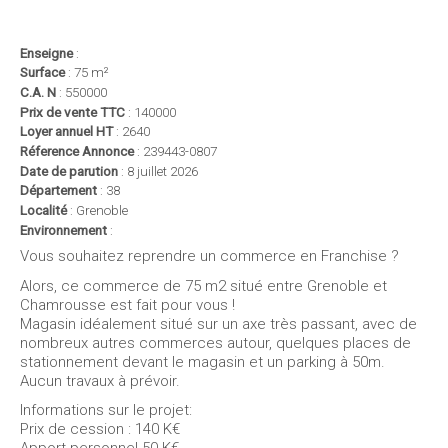
< retour à la liste des annonces
Enseigne
:
Surface
: 75 m²
C.A. N
: 550000
Prix de vente TTC
: 140000
Loyer annuel HT
: 2640
Réference Annonce
: 239443-0807
Date de parution
: 8 juillet 2026
Département
: 38
Localité
: Grenoble
Environnement
:
Vous souhaitez reprendre un commerce en Franchise ?
Alors, ce commerce de 75 m2 situé entre Grenoble et
Chamrousse est fait pour vous !
Magasin idéalement situé sur un axe très passant, avec de
nombreux autres commerces autour, quelques places de
stationnement devant le magasin et un parking à 50m.
Aucun travaux à prévoir.
Informations sur le projet:
Prix de cession : 140 K€