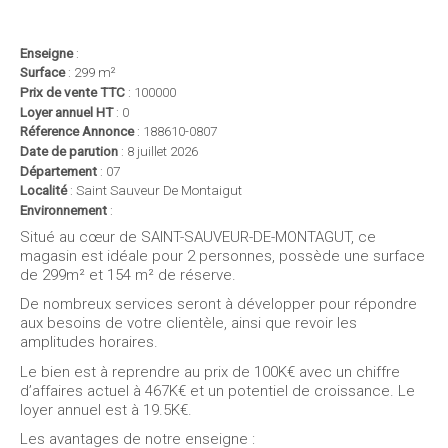
< retour à la liste des annonces
Enseigne
:
Surface
: 299 m²
Prix de vente TTC
: 100000
Loyer annuel HT
: 0
Réference Annonce
: 188610-0807
Date de parution
: 8 juillet 2026
Département
: 07
Localité
: Saint Sauveur De Montaigut
Environnement
:
Situé au cœur de SAINT-SAUVEUR-DE-MONTAGUT, ce
magasin est idéale pour 2 personnes, possède une surface
de 299m² et 154 m² de réserve.
De nombreux services seront à développer pour répondre
aux besoins de votre clientèle, ainsi que revoir les
amplitudes horaires.
Le bien est à reprendre au prix de 100K€ avec un chiffre
d’affaires actuel à 467K€ et un potentiel de croissance. Le
loyer annuel est à 19.5K€.
Les avantages de notre enseigne :