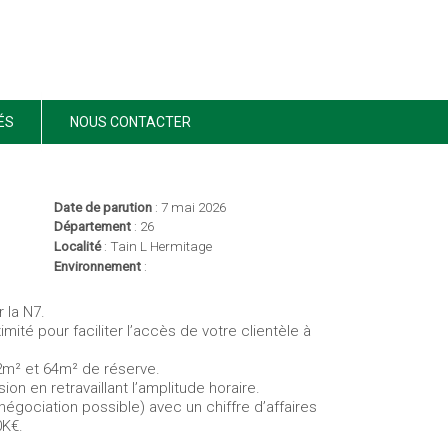
ÉS
NOUS CONTACTER
Date de parution
: 7 mai 2026
Département
: 26
Localité
: Tain L Hermitage
Environnement
:
 la N7.
mité pour faciliter l’accès de votre clientèle à
m² et 64m² de réserve.
on en retravaillant l’amplitude horaire.
négociation possible) avec un chiffre d’affaires
0K€.