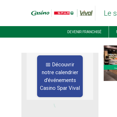
Le s
ACCUEIL FRANCHISE CASINO SPAR VIVAL
DEVENIR FRANCHISÉ
DEVENIR FRANCHISÉ
NOS MARQUES
JE TROUVE MON MAGASIN
ACTUALITÉS
📅 Découvrir
NOUS CONTACTER
notre calendrier
d'événements
Casino Spar Vival